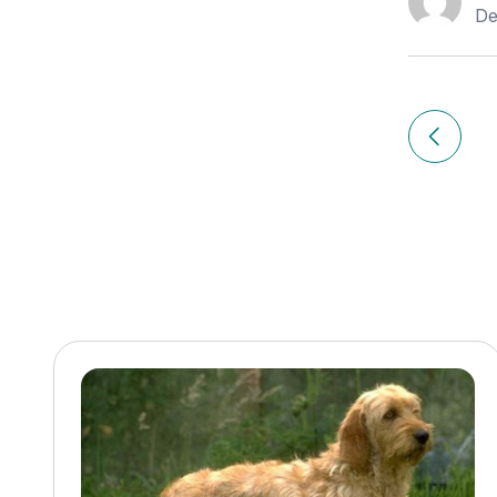
De
Navigation
de
Article pr
l’article