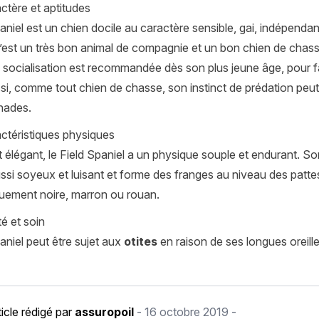
ctère et aptitudes
aniel est un chien docile au caractère sensible, gai, indépendant e
C’est un très bon animal de compagnie et un bon chien de chass
socialisation est recommandée dès son plus jeune âge, pour fa
si, comme tout chien de chasse, son instinct de prédation peut êt
nades.
ctéristiques physiques
 élégant, le Field Spaniel a un physique souple et endurant. Son
ssi soyeux et luisant et forme des franges au niveau des pattes,
uement noire, marron ou rouan.
é et soin
aniel peut être sujet aux
otites
en raison de ses longues oreille
ticle rédigé par
assuropoil
-
16 octobre 2019
-