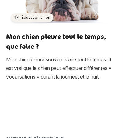
Éducation chien
Mon chien pleure tout le temps,
que faire ?
Mon chien pleure souvent voire tout le temps. Il
est vrai que le chien peut effectuer différentes «
vocalisations » durant la journée, et la nuit.
ées à poil long »
Article rédigé par