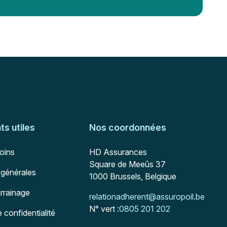
s utiles
Nos coordonnées
Adresse postale
soins
HD Assurances
Square de Meeûs 37
 générales
1000
Brussels, Belgique
arrainage
Mail :
relationadherent@assuropoil.be
N° vert :
0805 201 202
e confidentialité