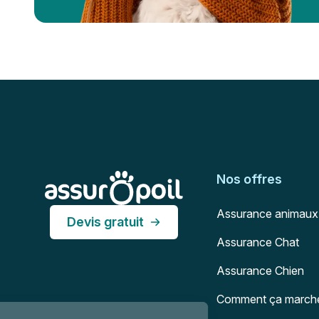
Pied de page
Assur O'Poil
Nos offres
Assurance animaux
Devis gratuit
Assurance Chat
Assurance Chien
Comment ça march