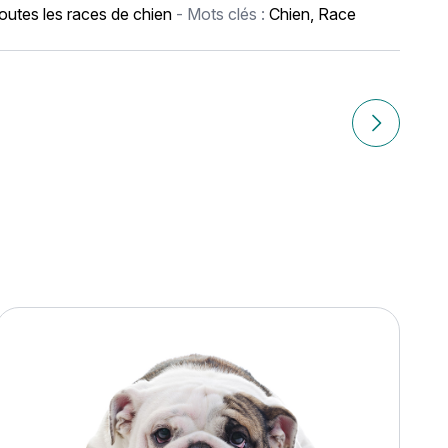
outes les races de chien
- Mots clés :
Chien
,
Race
Article suiv