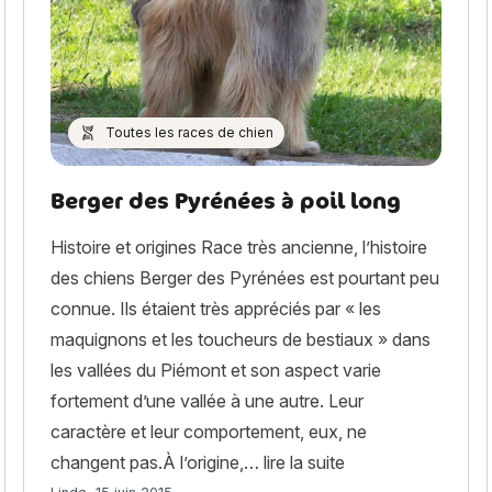
Toutes les races de chien
Berger des Pyrénées à poil long
Histoire et origines Race très ancienne, l’histoire
des chiens Berger des Pyrénées est pourtant peu
connue. Ils étaient très appréciés par « les
maquignons et les toucheurs de bestiaux » dans
les vallées du Piémont et son aspect varie
set Fauve de Bretagne »
fortement d’une vallée à une autre. Leur
caractère et leur comportement, eux, ne
« Berger des Pyrén
changent pas.À l’origine,…
lire la suite
Article rédigé par