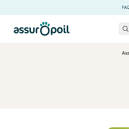
FA
Assur O'Poil
R
Ass