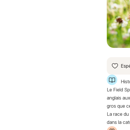
Espé
Histo
Le Field Sp
anglais aux
gros que ce
La race du 
dans la cat