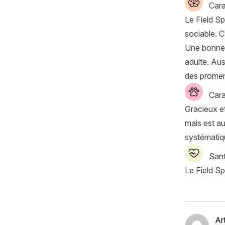
Cara
Le Field Sp
sociable. 
Une bonne 
adulte. Aus
des prome
Cara
Gracieux et
mais est au
systématiq
Sant
Le Field Sp
Ar