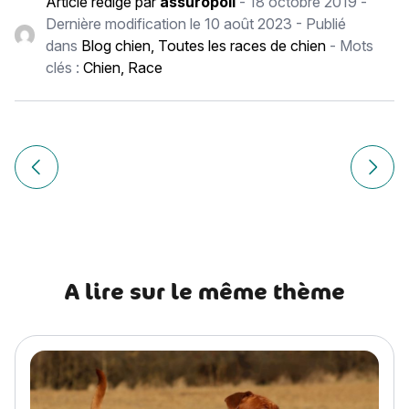
Article rédigé par
assuropoil
-
18 octobre 2019
-
Dernière modification le
10 août 2023
- Publié
dans
Blog chien
,
Toutes les races de chien
- Mots
clés :
Chien
,
Race
Navigation
de
Article précédent Field Spaniel
Article
l’article
A lire sur le même thème