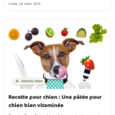
Article rédigé par
Linda
,
24 mars 2015
Astuces chien
Recette pour chien : Une pâtée pour
chien bien vitaminée