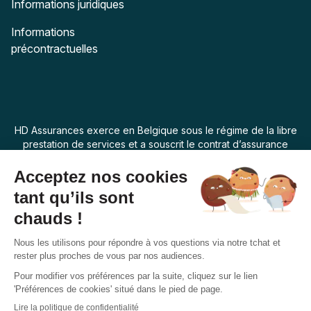
Informations juridiques
Informations
précontractuelles
HD Assurances exerce en Belgique sous le régime de la libre
prestation de services et a souscrit le contrat d’assurance
“Assur O Poil” auprès de Swiss Life Assurances de Biens dont
le siège social est 7 rue Belgrand, 92300 Levallois Perret,
France. La loi applicable au produit d’assurance est la loi
belge.
Français
Suivez-nous
Facebook
Instagram
Twitter
YouTube
Pinterest