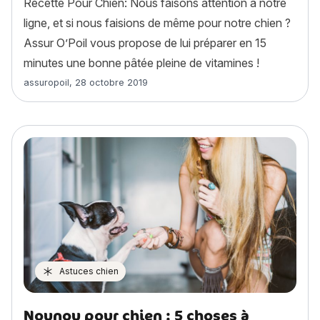
Recette Pour Chien: Nous faisons attention à notre
ligne, et si nous faisions de même pour notre chien ?
Assur O’Poil vous propose de lui préparer en 15
minutes une bonne pâtée pleine de vitamines !
Article rédigé par
assuropoil
,
28 octobre 2019
Astuces chien
Nounou pour chien : 5 choses à