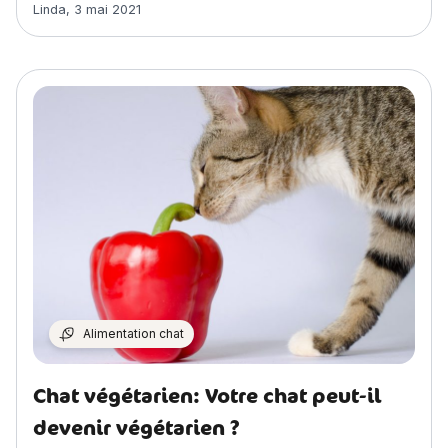
Article rédigé par
Linda
,
3 mai 2021
Alimentation chat
Chat végétarien: Votre chat peut-il
devenir végétarien ?