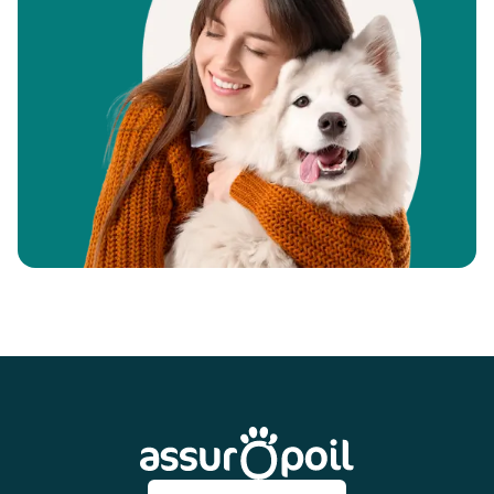
Pied de page
Assur O'Poil