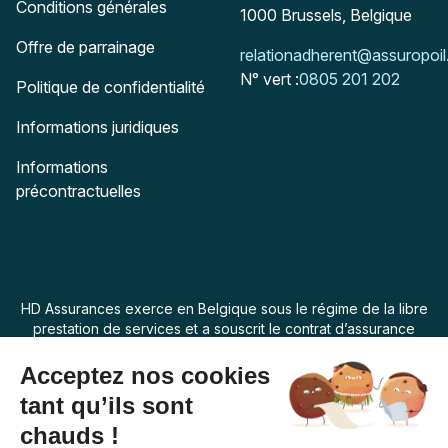
Conditions générales
1000
Brussels, Belgique
Offre de parrainage
Mail :
relationadherent@assuropoil
N° vert :
0805 201 202
Politique de confidentialité
Informations juridiques
Informations
précontractuelles
HD Assurances exerce en Belgique sous le régime de la libre
prestation de services et a souscrit le contrat d’assurance
“Assur O Poil” auprès de Swiss Life Assurances de Biens dont
le siège social est 7 rue Belgrand, 92300 Levallois Perret,
France. La loi applicable au produit d’assurance est la loi
belge.