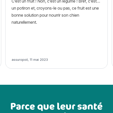
C’est un fruit ! Non, c’est un légume ! Bref, c’est…
un potiron et, croyons-le ou pas, ce fruit est une
bonne solution pour nourrir son chien
naturellement.
Article rédigé par
assuropoil
,
11 mai 2023
Parce que leur santé