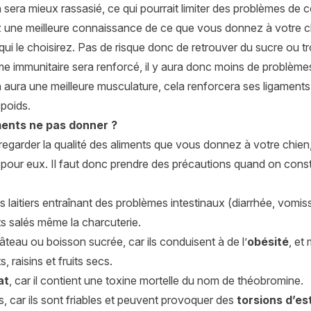
 sera mieux rassasié, ce qui pourrait limiter des problèmes de
une meilleure connaissance de ce que vous donnez à votre chie
qui le choisirez. Pas de risque donc de retrouver du sucre ou t
 immunitaire sera renforcé, il y aura donc moins de problèmes
 aura une meilleure musculature, cela renforcera ses ligaments
 poids.
ments ne pas donner ?
regarder la qualité des aliments que vous donnez à votre chien,
pour eux. Il faut donc prendre des précautions quand on const
s laitiers entraînant des problèmes intestinaux (diarrhée, vomi
s salés même la charcuterie.
âteau ou boisson sucrée, car ils conduisent à de l’
obésité
, et
, raisins et fruits secs.
at
, car il contient une toxine mortelle du nom de théobromine.
s, car ils sont friables et peuvent provoquer des
torsions d’e