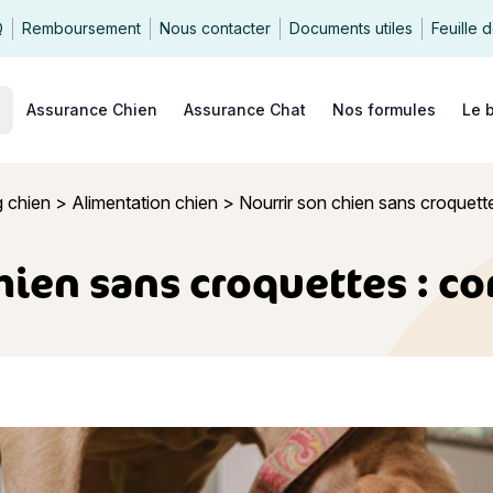
Q
Remboursement
Nous contacter
Documents utiles
Feuille 
echercher
Assurance Chien
Assurance Chat
Nos formules
Le 
 chien
>
Alimentation chien
>
Nourrir son chien sans croquett
hien sans croquettes : c
 chien sans croquettes : comment faire ?