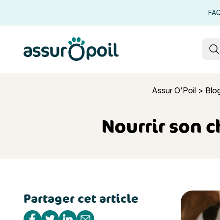
FA
Assur O'Poil
R
Assur O'Poil
>
Blog
Nourrir son c
Partager cet article
Nourrir son
Partager sur Facebook
Partager sur Twitter
Partager sur Linkedin
Partager par e-mail