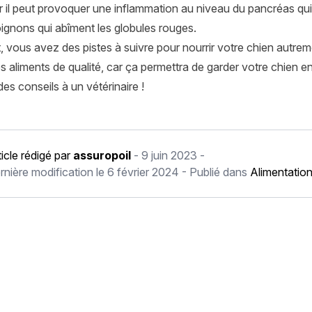
r il peut provoquer une inflammation au niveau du pancréas qui 
s oignons qui abîment les globules rouges.
 vous avez des pistes à suivre pour nourrir votre chien autreme
s aliments de qualité, car ça permettra de garder votre chien e
es conseils à un vétérinaire !
ticle rédigé par
assuropoil
-
9 juin 2023
-
rnière modification le
6 février 2024
- Publié dans
Alimentation
récédent Mon chat boite : pourquoi et que faire ?