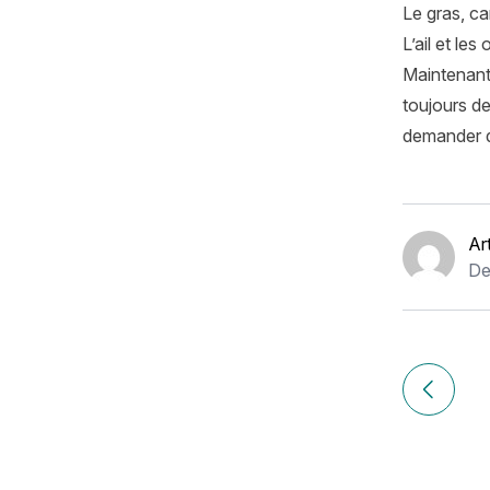
Le gras, ca
L’ail et le
Maintenant,
toujours de
demander d
Ar
De
Navigation
de
Article p
l’article