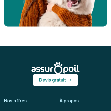
Pied de page
Assur O'Poil
Devis gratuit
Nos offres
À propos