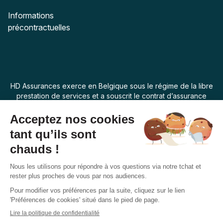
Informations
précontractuelles
HD Assurances exerce en Belgique sous le régime de la libre
prestation de services et a souscrit le contrat d’assurance
“Assur O Poil” auprès de Swiss Life Assurances de Biens dont
le siège social est 7 rue Belgrand, 92300 Levallois Perret,
France. La loi applicable au produit d’assurance est la loi
belge.
Français
Suivez-nous
Facebook
Instagram
Twitter
YouTube
Pinterest