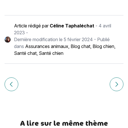
Article rédigé par
Céline Taphaléchat
-
4 avril
2023
-
Dernière modification le
5 février 2024
- Publié
dans
Assurances animaux
,
Blog chat
,
Blog chien
,
Santé chat
,
Santé chien
Navigation
de
Article précédent Chien et nouveau-né : nos conseils pour 
Article
l’article
A lire sur le même thème