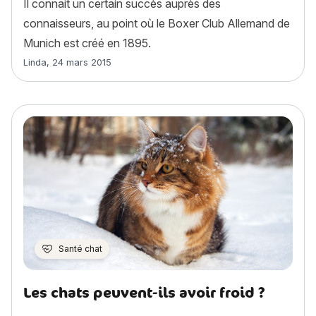
Il connait un certain succès auprès des
connaisseurs, au point où le Boxer Club Allemand de
Munich est créé en 1895.
Article rédigé par
Linda
,
24 mars 2015
Santé chat
Les chats peuvent-ils avoir froid ?