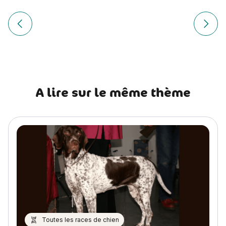
Navigation
de
Article précédent Que faire si mon chien est malade en voi
Article
l’article
A lire sur le même thème
Toutes les races de chien