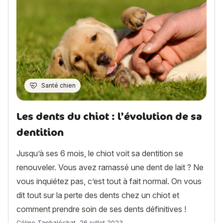
Santé chien
Les dents du chiot : l’évolution de sa
dentition
Jusqu’à ses 6 mois, le chiot voit sa dentition se
renouveler. Vous avez ramassé une dent de lait ? Ne
vous inquiétez pas, c’est tout à fait normal. On vous
dit tout sur la perte des dents chez un chiot et
comment prendre soin de ses dents définitives !
Article rédigé par
Céline Taphaléchat
,
26 juillet 2023