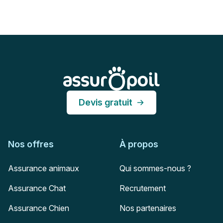
Pied de page
Assur O'Poil
Devis gratuit
Nos offres
À propos
Assurance animaux
Qui sommes-nous ?
Assurance Chat
Recrutement
Assurance Chien
Nos partenaires