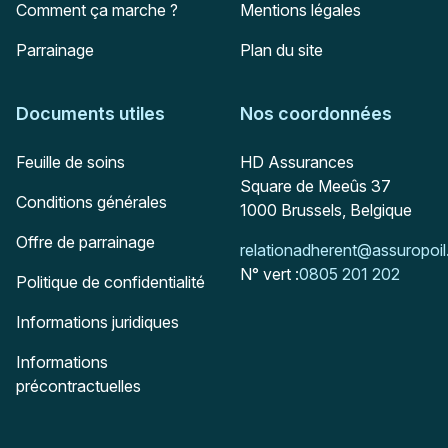
Comment ça marche ?
Mentions légales
Parrainage
Plan du site
Documents utiles
Nos coordonnées
Adresse postale
Feuille de soins
HD Assurances
Square de Meeûs 37
Conditions générales
1000
Brussels, Belgique
Offre de parrainage
Mail :
relationadherent@assuropoil
N° vert :
0805 201 202
Politique de confidentialité
Informations juridiques
Informations
précontractuelles