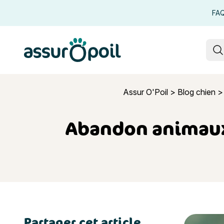
FA
Assur O'Poil
R
Assur O'Poil
>
Blog chien
Abandon animaux :
Partager cet article
Abandon an