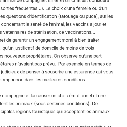
e animal de compagnie. En effet un chat est considéré
orties fréquentes…). Le choix d’une femelle ou d’un
s questions d’identification (tatouage ou puce), sur les
concernant la santé de l’animal, les vaccins à jour et
 vétérinaires de stérilisation, de vaccinations…
ermet de garantir un engagement moral à bien traiter
qu’un justificatif de domicile de moins de trois
 les nouveaux propriétaires. On observe qu’une part
étaires n’avaient pas prévu. Par exemple en termes de
ors judicieux de penser à souscrire une assurance qui vous
compagnon dans les meilleures conditions.
e compagnie et lui causer un choc émotionnel et une
ent les animaux (sous certaines conditions). De
ncipales régions touristiques qui acceptent les animaux