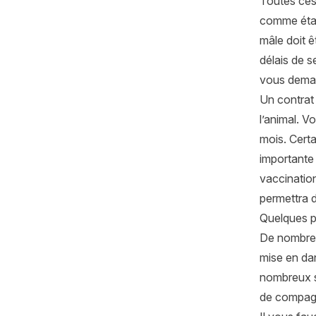
Toutes ces
comme étan
mâle doit ê
délais de s
vous demand
Un contrat 
l’animal. V
mois. Certa
importante
vaccination
permettra 
Quelques p
De nombreu
mise en da
nombreux si
de compag