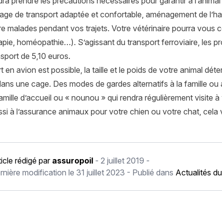
dra prendre les précautions nécessaires pour garantir à l’anima
cage de transport adaptée et confortable, aménagement de l’h
e malades pendant vos trajets. Votre vétérinaire pourra vous co
pie, homéopathie…). S’agissant du transport ferroviaire, les pr
ansport de 5,10 euros.
t en avion est possible, la taille et le poids de votre animal d
ns une cage. Des modes de gardes alternatifs à la famille ou a
mille d’accueil ou « nounou » qui rendra régulièrement visite à 
i à l’assurance animaux pour votre chien ou votre chat, cela 
ticle rédigé par
assuropoil
-
2 juillet 2019
-
rnière modification le
31 juillet 2023
- Publié dans
Actualités du