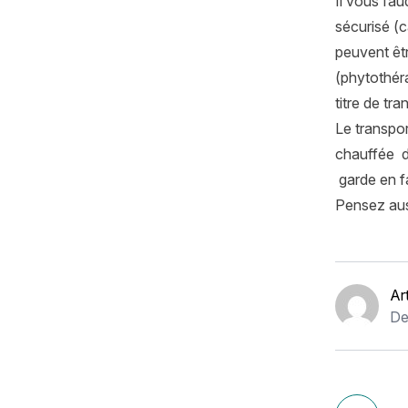
Il vous fau
sécurisé (
peuvent êtr
(phytothéra
titre de tr
Le transpor
chauffée da
garde en fa
Pensez auss
Ar
De
Navigation