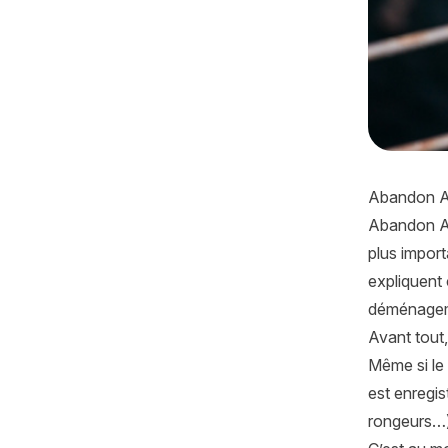
Abandon An
Abandon An
plus import
expliquent 
déménageme
Avant tout
Même si le
est enregi
rongeurs…)