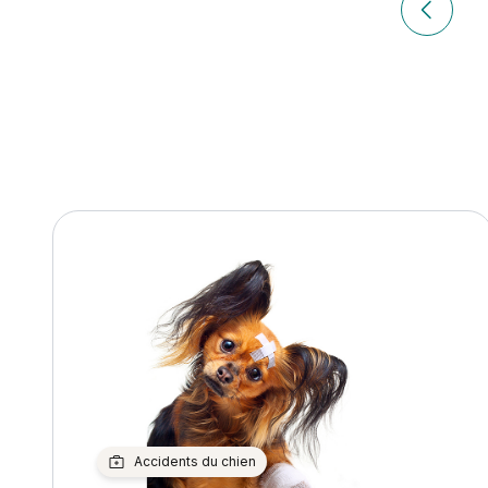
de
Article p
l’article
Accidents du chien