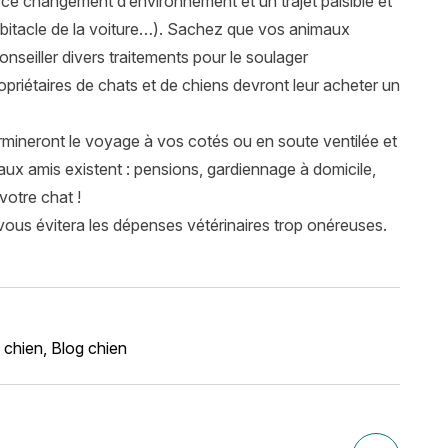
l ce changement d’environnement et un trajet paisible et
abitacle de la voiture…). Sachez que vos animaux
nseiller divers traitements pour le soulager
opriétaires de chats et de chiens devront leur acheter un
étermineront le voyage à vos cotés ou en soute ventilée et
ux amis existent : pensions, gardiennage à domicile,
votre chat !
vous évitera les dépenses vétérinaires trop onéreuses.
 chien
,
Blog chien