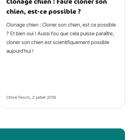
Clonage chien : Faire cloner son
chien, est-ce possible ?
Clonage chien : Cloner son chien, est ce possible
? Et bien oui ! Aussi fou que cela puisse paraître,
cloner son chien est scientifiquement possible
aujourd’hui !
Article rédigé par
Chloé Fesch
,
2 juillet 2019