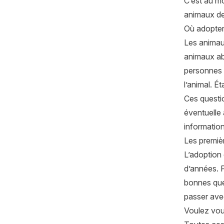
C’est au m
animaux de
Où adopter
Les animau
animaux ab
personnes q
l’animal. Ét
Ces questio
éventuelle 
information
Les premiè
L’adoption
d’années. P
bonnes que
passer ave
Voulez vou