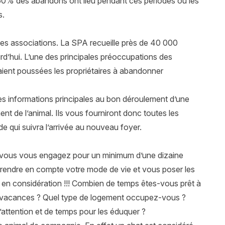
 60% des abandons ont lieu pendant ces périodes où les
s.
des associations. La SPA recueille près de 40 000
’hui. L’une des principales préoccupations des
aient poussées les propriétaires à abandonner
les informations principales au bon déroulement d’une
nt de l’animal. Ils vous fourniront donc toutes les
ode qui suivra l’arrivée au nouveau foyer.
n vous vous engagez pour un minimum d’une dizaine
 prendre en compte votre mode de vie et vous poser les
 en considération !!! Combien de temps êtes-vous prêt à
n vacances ? Quel type de logement occupez-vous ?
ttention et de temps pour les éduquer ?