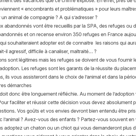
oment des vacances que ce chiffre explose. En effet, près de
viennent « encombrants et problématiques » pour leurs maître
 un animal de compagnie ? A qui s’adresser ?
x abandonnés vont être recueillis par la SPA, des refuges ou 
andonnés et on recense environ 350 refuges en France aujourd
ui souhaiteraient adopter est de connaitre les raisons qui aur
ait-il agressif, difficile à canaliser, maltraité… ?
ns sont légitimes mais les refuges se doivent de vous fournir 
adoption. Les refuges sont les garants de la réussite du placeme
s, ils vous assisteront dans le choix de l’animal et dans la péri
res démarches
 doit donc être longuement réfléchie. Au moment de l’adoptio
our faciliter et réussir cette décision vous devez absolument
stions. Vos goûts et vos envies devront bien entendu être pris
c l’animal ? Avez-vous des enfants ? Partez-vous souvent e
s adoptez un chaton ou un chiot qui vous demanderont plus d’a