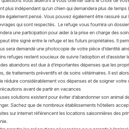
 questions vous aideront à vous orienter dans le choix de votr
t plus indépendant qu’un chien qui demandera plus de temps (s
tre également pensé. Vous pouvez également être rassuré sur le
evrages qui sont respectés. Le refuge vous fournira un dossier 
era une participation pour aider à la prise en charge des soins
peut être signé entre le refuge et les futurs propriétaires. Il p
ous sera demandé une photocopie de votre pièce d’identité ainsi 
ins refuges restent soucieux de suivre l’adoption et d’assister
 des abandons est due à d’importantes dépenses que les propri
s, de traitements préventifs et de soins vétérinaires. Il est al
de réduire considérablement vos dépenses et de soigner votre 
récautions avant de partir en vacances
ses solutions existent pour éviter d’abandonner son animal d
nger. Sachez que de nombreux établissements hôteliers accept
tes sur internet référencent les locations saisonnières des pri
nie.