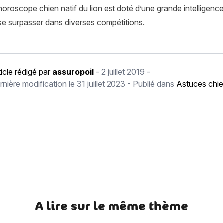
’horoscope chien natif du lion est doté d’une grande intelligence
se surpasser dans diverses compétitions.
ticle rédigé par
assuropoil
-
2 juillet 2019
-
rnière modification le
31 juillet 2023
- Publié dans
Astuces chi
récédent Fabriquer un jouet pour chien : Le scoubidou en tissu
A lire sur le même thème