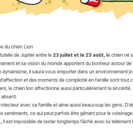
e du chien Lion
tutelle de Jupiter entre le
23 juillet et le 23 août, l
e chien né s
ment et sa vision du monde apportent du bonheur autour de lui,
on dynamisme, il saura vous emporter dans un environnement jov
affection et des moments de complicité en famille sont tout ce q
vers, le chien lion affectionne aussi particulièrement la sincérit
 absent.
 protecteur avec sa famille et aime aussi beaucoup les gens. D’ail
s sentiments, ce qui peut parfois être gênant pour le voisinage
il est impossible de rester longtemps fâché avec lui tellement i