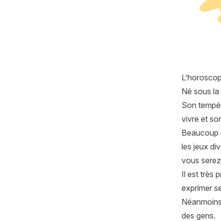
L’horoscop
Né sous la 
Son tempéra
vivre et s
Beaucoup d’
les jeux di
vous serez
Il est très
exprimer se
Néanmoins, 
des gens.