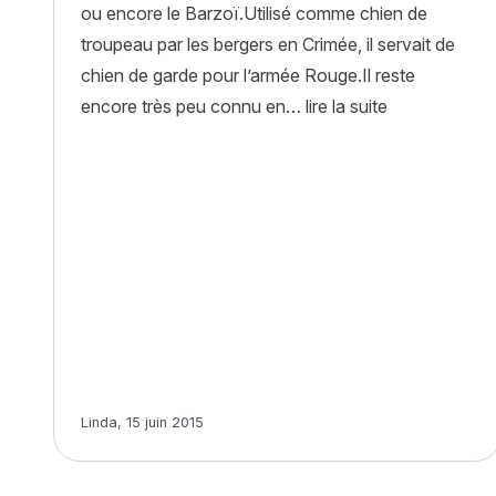
ou encore le Barzoï.Utilisé comme chien de
troupeau par les bergers en Crimée, il servait de
chien de garde pour l’armée Rouge.Il reste
« Berger de R
encore très peu connu en…
lire la suite
Article rédigé par
Linda
,
15 juin 2015