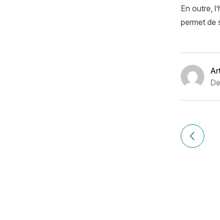
En outre, l
permet de 
Ar
De
Navigation
de
Article p
l’article