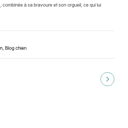
, combinée à sa bravoure et son orgueil, ce qui lui
en
,
Blog chien
Article sui