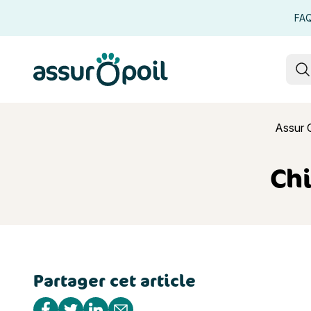
FA
Assur O'Poil
R
Assur 
Chi
Partager cet article
Chien Lion
Partager sur Facebook
Partager sur Twitter
Partager sur Linkedin
Partager par e-mail