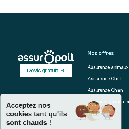
Pied de page
Assur O'Poil
Nos offres
Assurance animaux
Devis gratuit
Assurance Chat
Assurance Chien
Comment ça march
Parrainage