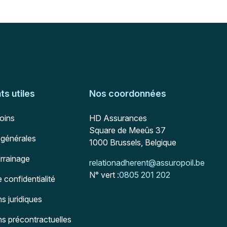
s utiles
Nos coordonnées
Adresse postale
soins
HD Assurances
Square de Meeûs 37
 générales
1000
Brussels, Belgique
arrainage
Mail :
relationadherent@assuropoil.be
N° vert :
0805 201 202
e confidentialité
s juridiques
ns précontractuelles