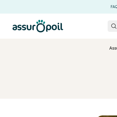
FA
Assur O'Poil
R
Assu