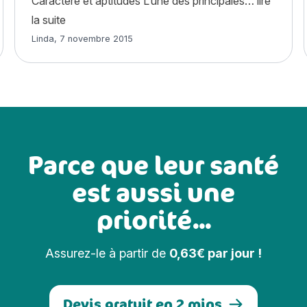
Caractère et aptitudes L’une des principales…
lire
« Barbu tchèque »
la suite
Article rédigé par
Linda
,
7 novembre 2015
Parce que leur santé
est aussi une
priorité...
Assurez-le à partir de
0,63€ par jour !
Devis gratuit en 2 mins