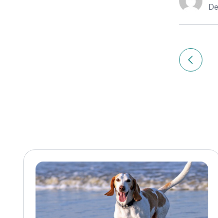
De
Navigation
de
Article p
l’article