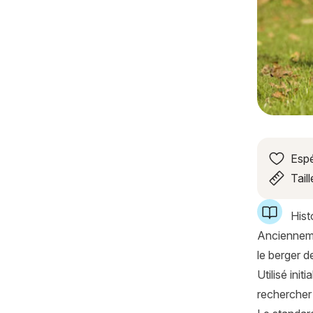
Espé
Taill
Histo
Ancienneme
le berger d
Utilisé ini
rechercher 