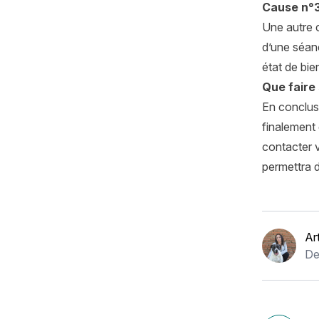
Cause n°3
Une autre c
d’une séanc
état de bie
Que faire
En conclusi
finalement 
contacter v
permettra d
Ar
De