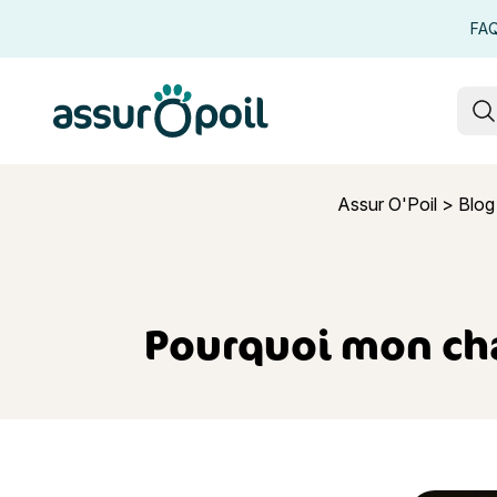
FA
Assur O'Poil
R
Assur O'Poil
>
Blog
Pourquoi mon cha