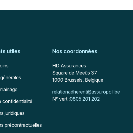
s utiles
Nos coordonnées
Adresse postale
soins
HD Assurances
Square de Meeûs 37
 générales
1000
Brussels, Belgique
arrainage
Mail :
relationadherent@assuropoil.be
N° vert :
0805 201 202
e confidentialité
s juridiques
ns précontractuelles