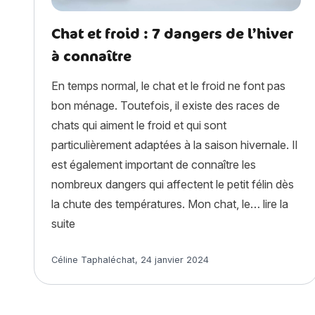
Chat et froid : 7 dangers de l’hiver
à connaître
En temps normal, le chat et le froid ne font pas
bon ménage. Toutefois, il existe des races de
chats qui aiment le froid et qui sont
particulièrement adaptées à la saison hivernale. Il
est également important de connaître les
nombreux dangers qui affectent le petit félin dès
la chute des températures. Mon chat, le…
lire la
« Chat et froid : 7 dangers de l’hiver à connaître
suite
Article rédigé par
Céline Taphaléchat
,
24 janvier 2024