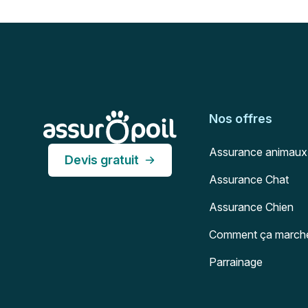
Pied de page
Assur O'Poil
Nos offres
Assurance animaux
Devis gratuit
Assurance Chat
Assurance Chien
Comment ça march
Parrainage