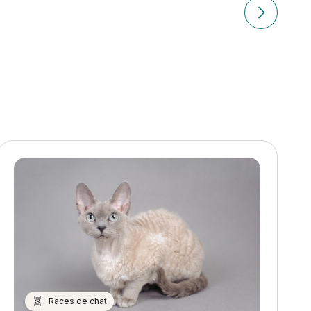
Article suiv
Races de chat