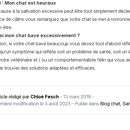
 : Mon chat est heureux
ause à la salivation excessive peut être tout simplement décle
e de câlins vous remarquez que votre chat se met à ronronner 
n-être.
 si mon chat bave excessivement ?
on, si votre chat bave beaucoup vous devez tout d’abord réfléc
qu’un symptôme qui reflète soit un problème de santé, soit un é
otre vétérinaire et / ou un comportementaliste félin qui vous 
e trouver des solutions adaptées et efficaces.
ticle rédigé par
Chloé Fesch
-
13 mars 2018
-
rnière modification le
3 août 2023
- Publié dans
Blog chat
,
San