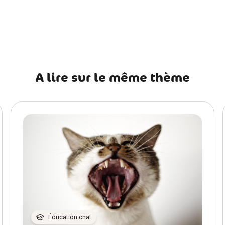
récédent Assur O’Poil aux côtés de Croc Blanc
A lire sur le même thème
Éducation chat