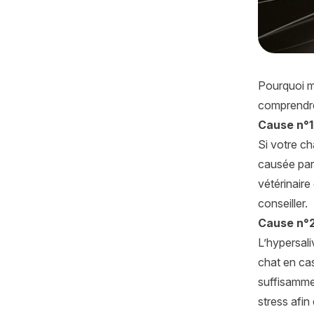
Pourquoi m
comprendre 
Cause n°1
Si votre ch
causée par
vétérinair
conseiller.
Cause n°2
L’hypersali
chat en cas
suffisammen
stress afin