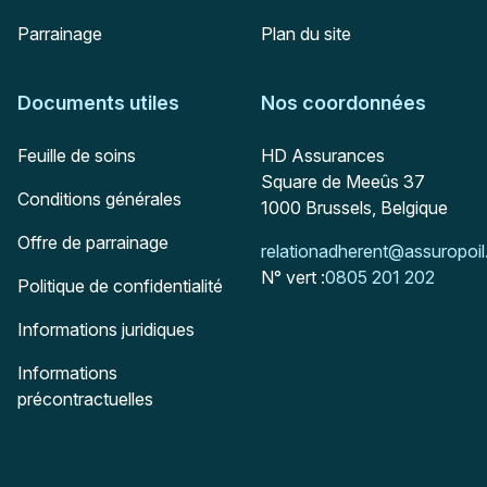
Parrainage
Plan du site
Documents utiles
Nos coordonnées
Adresse postale
Feuille de soins
HD Assurances
Square de Meeûs 37
Conditions générales
1000
Brussels, Belgique
Offre de parrainage
Mail :
relationadherent@assuropoil
N° vert :
0805 201 202
Politique de confidentialité
Informations juridiques
Informations
précontractuelles