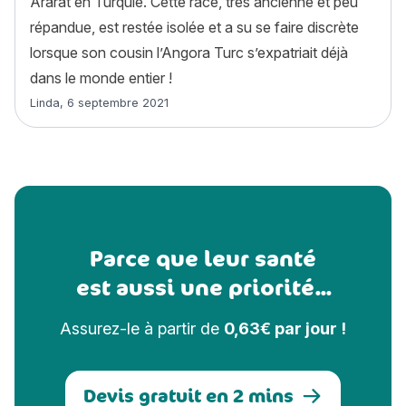
Ararat en Turquie. Cette race, très ancienne et peu
répandue, est restée isolée et a su se faire discrète
lorsque son cousin l’Angora Turc s’expatriait déjà
dans le monde entier !
Article rédigé par
Linda
,
6 septembre 2021
Parce que leur santé
est aussi une priorité...
Assurez-le à partir de
0,63€ par jour !
Devis gratuit en 2 mins