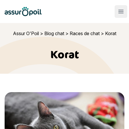
Assur O'Poil
Ouvr
Assur O'Poil
>
Blog chat
>
Races de chat
>
Korat
Korat
Korat