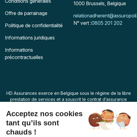
Conditions générales
1000
Brussels, Belgique
Offre de parrainage
Mail :
relationadherent@assuropoil
N° vert :
0805 201 202
Politique de confidentialité
Informations juridiques
Informations
précontractuelles
HD Assurances exerce en Belgique sous le régime de la libre
prestation de services et a souscrit le contrat d’assurance
“Assur O Poil” auprès de Swiss Life Assurances de Biens dont
le siège social est 7 rue Belgrand, 92300 Levallois Perret,
France. La loi applicable au produit d’assurance est la loi
belge.