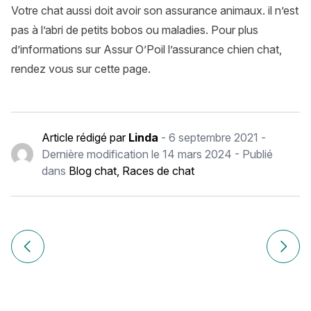
Votre chat aussi doit avoir son assurance animaux. il n’est
pas à l’abri de petits bobos ou maladies. Pour plus
d’informations sur Assur O’Poil l’assurance chien chat,
rendez vous sur
cette page
.
Article rédigé par
Linda
-
6 septembre 2021
-
Dernière modification le
14 mars 2024
- Publié
dans
Blog chat
,
Races de chat
Navigation
de
Article précédent Japanese Bobtail
Article
l’article