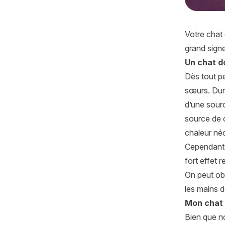
Votre chat 
grand sign
Un chat d
Dès tout pe
sœurs. Dura
d’une sourc
source de ch
chaleur né
Cependant, 
fort effet 
On peut obs
les mains d
Mon chat 
Bien que no