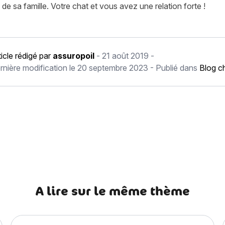
e sa famille. Votre chat et vous avez une relation forte !
ticle rédigé par
assuropoil
-
21 août 2019
-
rnière modification le
20 septembre 2023
- Publié dans
Blog c
récédent Chien du Pharaon
A lire sur le même thème