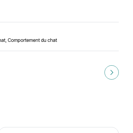
hat
,
Comportement du chat
Article sui