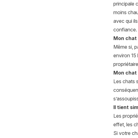
principale 
moins chaud
avec qui il
confiance.
Mon chat 
Même si, pa
environ 15 
propriétaire
Mon chat 
Les chats s
conséquent,
s’assoupiss
Il tient s
Les proprié
effet, les 
Si votre ch