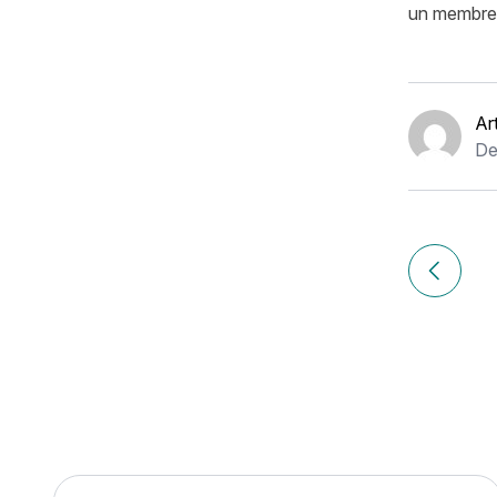
un membre d
Ar
De
Navigation
de
Article p
l’article