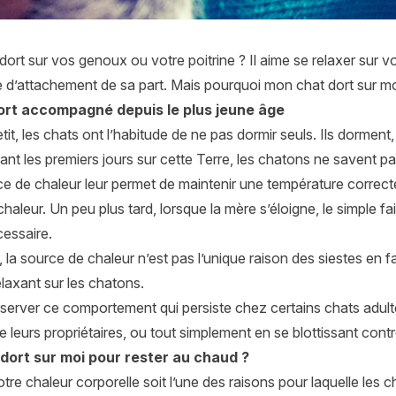
dort sur vos genoux ou votre poitrine ? Il aime se relaxer sur v
e d’attachement de sa part. Mais pourquoi mon chat dort sur m
ort accompagné depuis le plus jeune âge
tit, les chats ont l’habitude de ne pas dormir seuls. Ils dormen
nt les premiers jours sur cette Terre, les chatons ne savent pas
e de chaleur leur permet de maintenir une température correcte.
aleur. Un peu plus tard, lorsque la mère s’éloigne, le simple fait 
cessaire.
la source de chaleur n’est pas l’unique raison des siestes en fa
relaxant sur les chatons.
erver ce comportement qui persiste chez certains chats adultes 
e leurs propriétaires, ou tout simplement en se blottissant contr
dort sur moi pour rester au chaud ?
tre chaleur corporelle soit l’une des raisons pour laquelle les