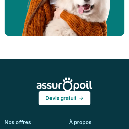
Pied de page
Assur O'Poil
Devis gratuit
Nos offres
À propos