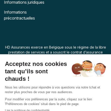
Informations juridiques
Informations
précontractuelles
HD Assurances exerce en Belgique sous le régime de la libre
prestation de services et a souscrit le contrat d’assurance
“Assur O Poil” auprès de Swiss Life Assurances de Biens dont
le siège social est 7 rue Belgrand, 92300 Levallois Perret,
France. La loi applicable au produit d’assurance est la loi
belge.
Français
Suivez-nous
Facebook
Instagram
Twitter
YouTube
Pinterest