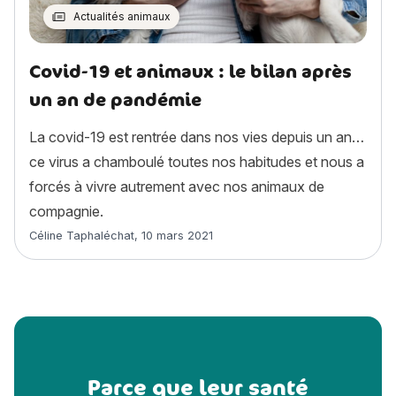
Actualités animaux
Covid-19 et animaux : le bilan après
un an de pandémie
La covid-19 est rentrée dans nos vies depuis un an…
ce virus a chamboulé toutes nos habitudes et nous a
forcés à vivre autrement avec nos animaux de
compagnie.
Article rédigé par
Céline Taphaléchat
,
10 mars 2021
Parce que leur santé