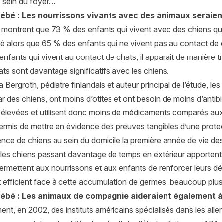
 sein du foyer…
bébé : Les nourrissons vivants avec des animaux seraien
 montrent que 73 % des enfants qui vivent avec des chiens qui
é alors que 65 % des enfants qui ne vivent pas au contact de c
nfants qui vivent au contact de chats, il apparait de manière t
ltats sont davantage significatifs avec les chiens.
ja Bergroth, pédiatre finlandais et auteur principal de l’étude, 
 des chiens, ont moins d’otites et ont besoin de moins d’antib
t élevées et utilisent donc moins de médicaments comparés aux
ermis de mettre en évidence des preuves tangibles d’une protec
ence de chiens au sein du domicile la première année de vie de
 les chiens passant davantage de temps en extérieur apportent 
ermettent aux nourrissons et aux enfants de renforcer leurs d
et efficient face à cette accumulation de germes, beaucoup plus 
bébé : Les animaux de compagnie aideraient également à 
nt, en 2002, des instituts américains spécialisés dans les aller