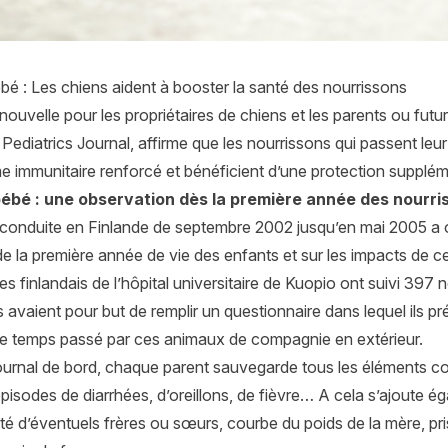
bé : Les chiens aident à booster la santé des nourrissons
nouvelle pour les propriétaires de chiens et les parents ou fut
 Pediatrics Journal, affirme que les nourrissons qui passent le
e immunitaire renforcé et bénéficient d’une protection suppléme
bébé : une observation dès la première année des nourri
conduite en Finlande de septembre 2002 jusqu’en mai 2005 a ob
de la première année de vie des enfants et sur les impacts de ce
es finlandais de l’hôpital universitaire de Kuopio ont suivi 397 
 avaient pour but de remplir un questionnaire dans lequel ils pr
 le temps passé par ces animaux de compagnie en extérieur.
urnal de bord, chaque parent sauvegarde tous les éléments conc
épisodes de diarrhées, d’oreillons, de fièvre… A cela s’ajoute 
té d’éventuels frères ou sœurs, courbe du poids de la mère, pr