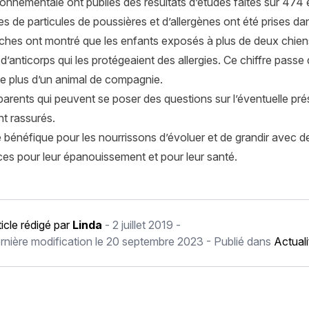
onnementale ont publiés des résultats d’études faites sur 474 e
 de particules de poussières et d’allergènes ont été prises da
ches ont montré que les enfants exposés à plus de deux chiens
’anticorps qui les protégeaient des allergies. Ce chiffre passe
e plus d’un animal de compagnie.
parents qui peuvent se poser des questions sur l’éventuelle p
t rassurés.
 bénéfique pour les nourrissons d’évoluer et de grandir avec de
ces pour leur épanouissement et pour leur santé.
ticle rédigé par
Linda
-
2 juillet 2019
-
rnière modification le
20 septembre 2023
- Publié dans
Actual