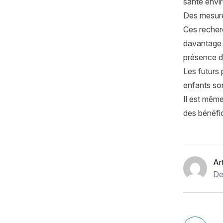
santé envir
Des mesures
Ces recher
davantage d
présence d
Les futurs 
enfants son
Il est même
des bénéfi
Ar
De
Navigation