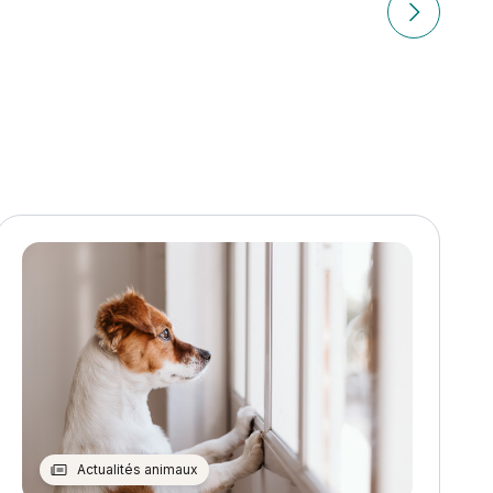
e compagnie
Article suiv
Actualités animaux