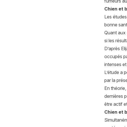
fumeurs au
Chien et 
Les études
bonne sant
Quant aux e
si les résu
D’après Eli
occupés par
intenses e
L’étude a p
par la prés
En théorie,
dernières p
être actif 
Chien et 
Simultanéme