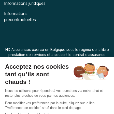
Informations juridiques
Informations
précontractuelles
HD Assurances exerce en Belgique sous le régime de la libre
prestation de services et a souscrit le contrat d’assurance
“Assur O Poil” auprès de Swiss Life Assurances de Biens dont
le siège social est 7 rue Belgrand, 92300 Levallois Perret,
France. La loi applicable au produit d’assurance est la loi
belge.
Français
Suivez-nous
Facebook
Instagram
Twitter
YouTube
Pinterest