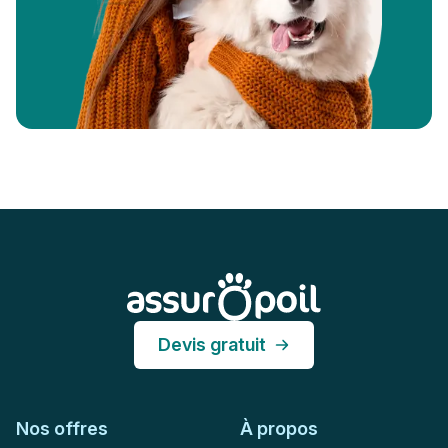
Pied de page
Assur O'Poil
Devis gratuit
Nos offres
À propos