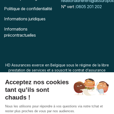
Mail :
relationadherent@assuropoil
N° vert :
0805 201 202
Politique de confidentialité
Informations juridiques
Informations
précontractuelles
HD Assurances exerce en Belgique sous le régime de la libre
prestation de services et a souscrit le contrat d’assurance
“Assur O Poil” auprès de Swiss Life Assurances de Biens dont
le siège social est 7 rue Belgrand, 92300 Levallois Perret,
France. La loi applicable au produit d’assurance est la loi
belge.