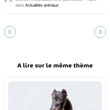
dans
Actualités animaux
Navigation
de
Article précédent Clonage chien : Faire cloner son chien, e
Article
l’article
A lire sur le même thème