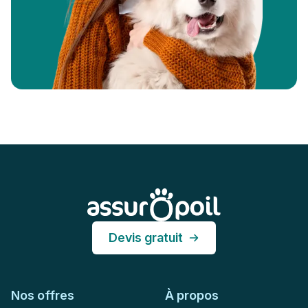
Pied de page
Assur O'Poil
Devis gratuit
Nos offres
À propos