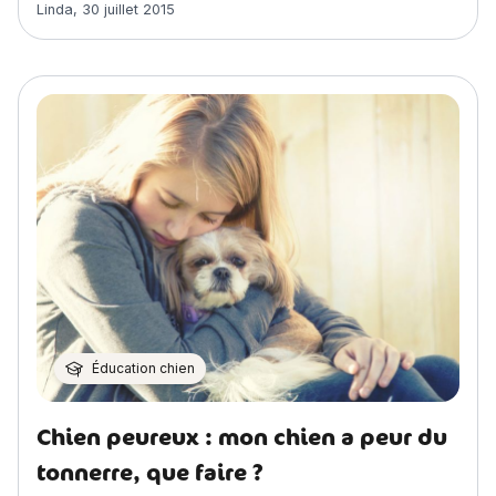
Article rédigé par
Linda
,
30 juillet 2015
Éducation chien
Chien peureux : mon chien a peur du
tonnerre, que faire ?