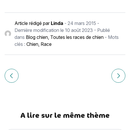
Article rédigé par
Linda
-
24 mars 2015
-
Dernière modification le
10 août 2023
- Publié
dans
Blog chien
,
Toutes les races de chien
- Mots
clés :
Chien
,
Race
Navigation
de
Article précédent Le Braque de Weimar
Article
l’article
A lire sur le même thème