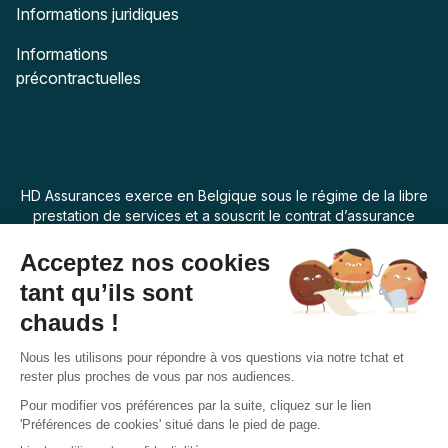
Informations juridiques
Informations
précontractuelles
HD Assurances exerce en Belgique sous le régime de la libre
prestation de services et a souscrit le contrat d’assurance
“Assur O Poil” auprès de Swiss Life Assurances de Biens dont
le siège social est 7 rue Belgrand, 92300 Levallois Perret,
France. La loi applicable au produit d’assurance est la loi
belge.
Français
Suivez-nous
Facebook
Instagram
Twitter
YouTube
Pinterest