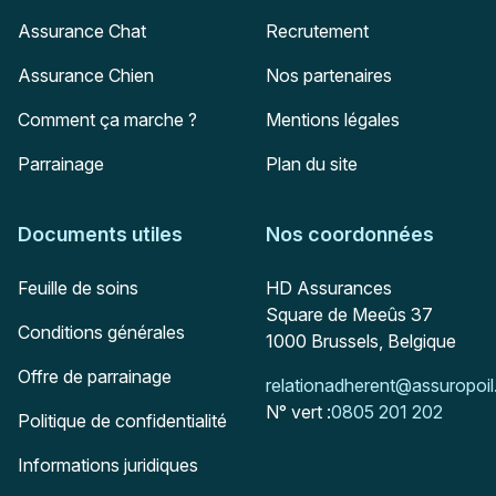
Assurance Chat
Recrutement
Assurance Chien
Nos partenaires
Comment ça marche ?
Mentions légales
Parrainage
Plan du site
Documents utiles
Nos coordonnées
Adresse postale
Feuille de soins
HD Assurances
Square de Meeûs 37
Conditions générales
1000
Brussels, Belgique
Offre de parrainage
Mail :
relationadherent@assuropoil
N° vert :
0805 201 202
Politique de confidentialité
Informations juridiques