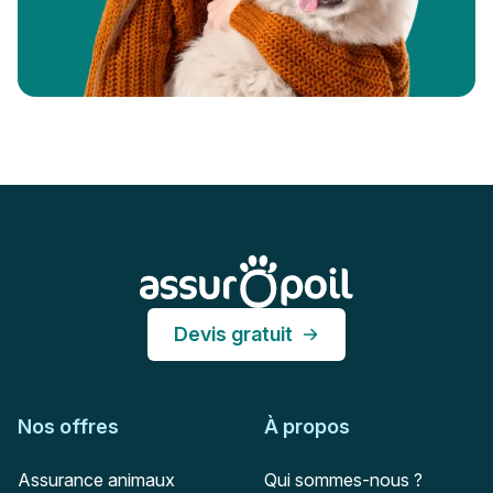
Pied de page
Assur O'Poil
Devis gratuit
Nos offres
À propos
Assurance animaux
Qui sommes-nous ?