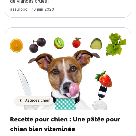
de viandes crues !
Article rédigé par
assuropoil
,
16 juin 2023
Astuces chien
Recette pour chien : Une pâtée pour
chien bien vitaminée