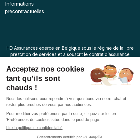
Informations
précontractuelles
HD Assurances exerce en Belgique sous le régime de la libre
prestation de services et a souscrit le contrat d’assurance
“Assur O Poil” auprès de Swiss Life Assurances de Biens dont
le siège social est 7 rue Belgrand, 92300 Levallois Perret,
France. La loi applicable au produit d’assurance est la loi
belge.
Français
Suivez-nous
Facebook
Instagram
Twitter
YouTube
Pinterest