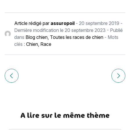
Article rédigé par
assuropoil
-
20 septembre 2019
-
Dernière modification le
20 septembre 2023
- Publié
dans
Blog chien
,
Toutes les races de chien
- Mots
clés :
Chien
,
Race
Navigation
de
Article précédent Chien Corse (U Corsinu)
Article
l’article
A lire sur le même thème