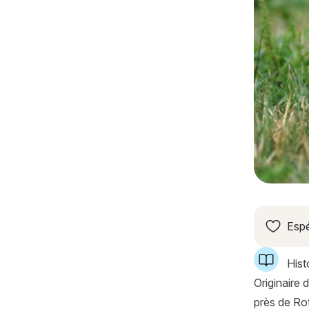
Espé
Histo
Originaire 
près de Ro