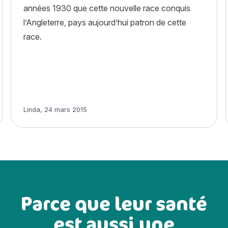
années 1930 que cette nouvelle race conquis
l’Angleterre, pays aujourd’hui patron de cette
race.
Article rédigé par
Linda
,
24 mars 2015
Parce que leur santé
est aussi une