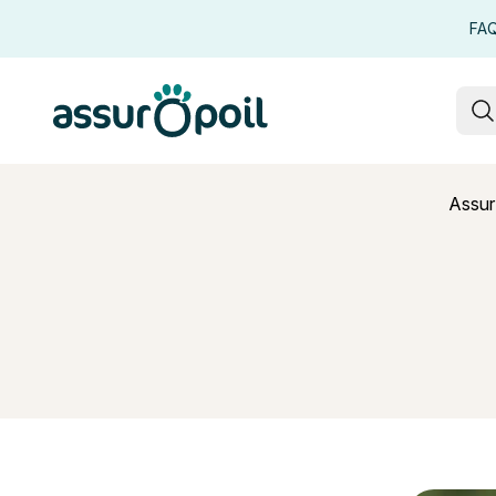
FA
Assur O'Poil
R
Assur