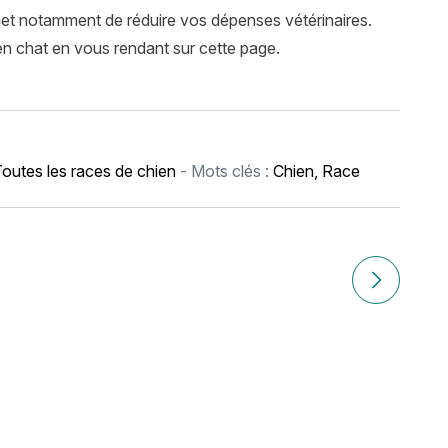
met notamment de réduire vos dépenses vétérinaires.
en chat en vous rendant sur cette page.
outes les races de chien
- Mots clés :
Chien
,
Race
Article suiv