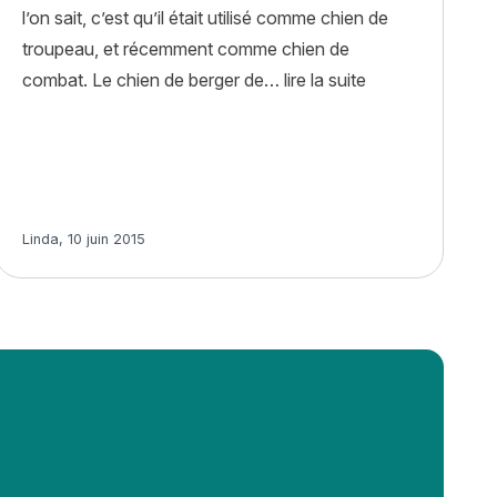
l’on sait, c’est qu’il était utilisé comme chien de
troupeau, et récemment comme chien de
« Chien de Berg
combat. Le chien de berger de…
lire la suite
Article rédigé par
Linda
,
10 juin 2015