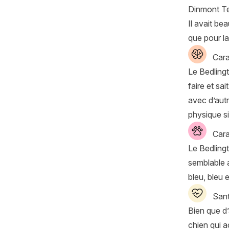
Dinmont Ter
Il avait be
que pour la
Cara
Le Bedlingt
faire et sa
avec d’aut
physique si
Cara
Le Bedlingt
semblable a
bleu, bleu e
Sant
Bien que d’
chien qui a