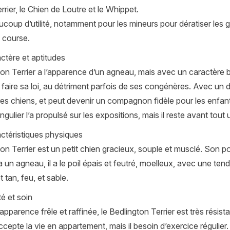
rier, le Chien de Loutre et le Whippet.
aucoup d’utilité, notamment pour les mineurs pour dératiser les g
 course.
ctère et aptitudes
on Terrier a l’apparence d’un agneau, mais avec un caractère bie
it faire sa loi, au détriment parfois de ses congénères. Avec un
res chiens, et peut devenir un compagnon fidèle pour les enfa
ngulier l’a propulsé sur les expositions, mais il reste avant tou
ctéristiques physiques
on Terrier est un petit chien gracieux, souple et musclé. Son po
 un agneau, il a le poil épais et feutré, moelleux, avec une ten
t tan, feu, et sable.
é et soin
apparence frêle et raffinée, le Bedlington Terrier est très résista
ccepte la vie en appartement, mais il besoin d’exercice régulier.