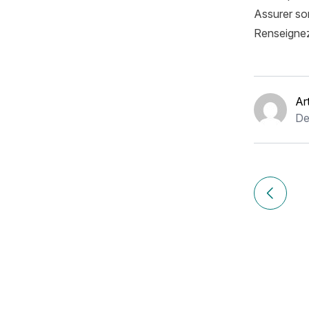
Assurer so
Renseignez
Ar
De
Navigation
de
Article p
l’article