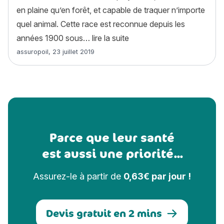
en plaine qu’en forêt, et capable de traquer n’importe
quel animal. Cette race est reconnue depuis les
« Brachet allemand ( ou D
années 1900 sous…
lire la suite
Article rédigé par
assuropoil
,
23 juillet 2019
Parce que leur santé
est aussi une priorité...
Assurez-le à partir de
0,63€ par jour !
Devis gratuit en 2 mins