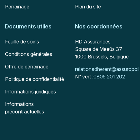
Parrainage
Plan du site
Documents utiles
Nos coordonnées
Adresse postale
Feuille de soins
HD Assurances
Square de Meeûs 37
Conditions générales
1000
Brussels, Belgique
Offre de parrainage
Mail :
relationadherent@assuropoil
N° vert :
0805 201 202
Politique de confidentialité
Informations juridiques
Informations
précontractuelles