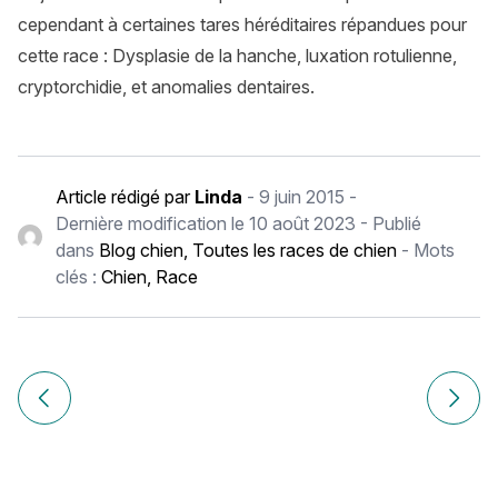
cependant à certaines tares héréditaires répandues pour
cette race : Dysplasie de la hanche, luxation rotulienne,
cryptorchidie, et anomalies dentaires.
Article rédigé par
Linda
-
9 juin 2015
-
Dernière modification le
10 août 2023
- Publié
dans
Blog chien
,
Toutes les races de chien
- Mots
clés :
Chien
,
Race
Navigation
de
Article précédent Azawakh
Article
l’article