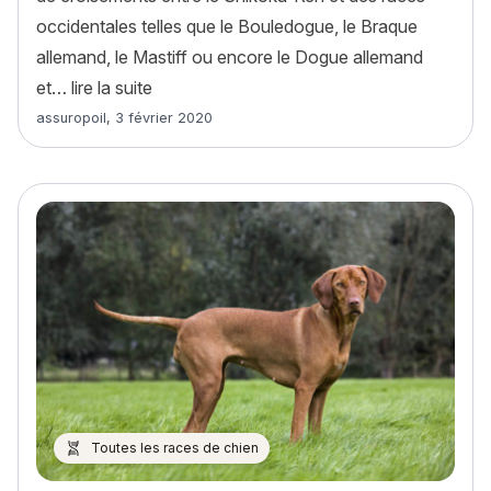
occidentales telles que le Bouledogue, le Braque
allemand, le Mastiff ou encore le Dogue allemand
« Tosa »
et…
lire la suite
Article rédigé par
assuropoil
,
3 février 2020
Toutes les races de chien