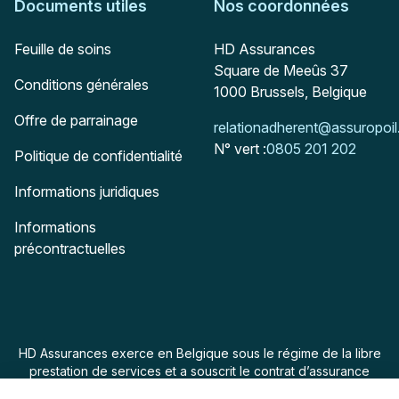
Documents utiles
Nos coordonnées
Adresse postale
Feuille de soins
HD Assurances
Square de Meeûs 37
Conditions générales
1000
Brussels, Belgique
Offre de parrainage
Mail :
relationadherent@assuropoil
N° vert :
0805 201 202
Politique de confidentialité
Informations juridiques
Informations
précontractuelles
HD Assurances exerce en Belgique sous le régime de la libre
prestation de services et a souscrit le contrat d’assurance
“Assur O Poil” auprès de Swiss Life Assurances de Biens dont