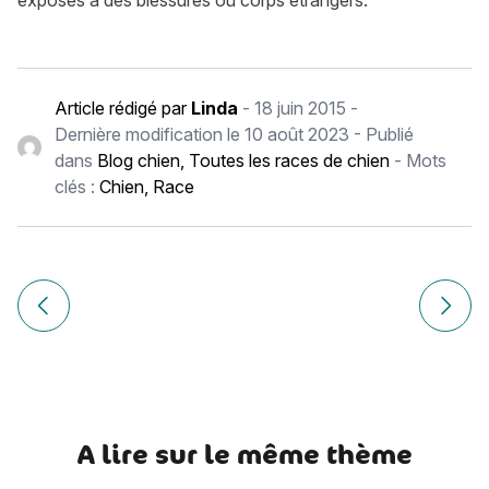
exposés à des blessures ou corps étrangers.
Article rédigé par
Linda
-
18 juin 2015
-
Dernière modification le
10 août 2023
- Publié
dans
Blog chien
,
Toutes les races de chien
- Mots
clés :
Chien
,
Race
Navigation
de
Article précédent Airedale Terrier
Article
l’article
A lire sur le même thème