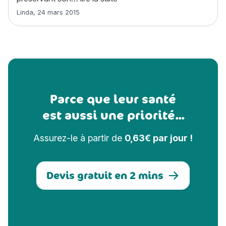
Article rédigé par
Linda
,
24 mars 2015
Parce que leur santé
est aussi une priorité...
Assurez-le à partir de
0,63€ par jour !
Devis gratuit en 2 mins