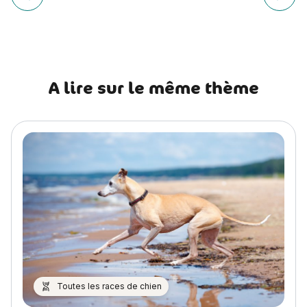
de
Article précédent Mon chien fait pipi partout : comment rem
Article
l’article
A lire sur le même thème
Toutes les races de chien