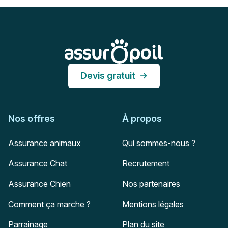
Pied de page
Assur O'Poil
Devis gratuit
Nos offres
À propos
Assurance animaux
Qui sommes-nous ?
Assurance Chat
Recrutement
Assurance Chien
Nos partenaires
Comment ça marche ?
Mentions légales
Parrainage
Plan du site