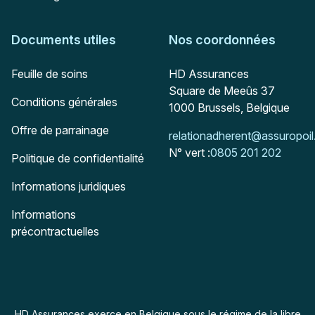
Documents utiles
Nos coordonnées
Adresse postale
Feuille de soins
HD Assurances
Square de Meeûs 37
Conditions générales
1000
Brussels, Belgique
Offre de parrainage
Mail :
relationadherent@assuropoil
N° vert :
0805 201 202
Politique de confidentialité
Informations juridiques
Informations
précontractuelles
HD Assurances exerce en Belgique sous le régime de la libre