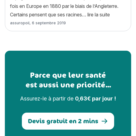
fois en Europe en 1880 par le biais de l’Angleterre.
« Épagneul 
Certains pensent que ses racines…
lire la suite
Article rédigé par
assuropoil
,
6 septembre 2019
Parce que leur santé
est aussi une priorité...
Assurez-le à partir de
0,63€ par jour !
Devis gratuit en 2 mins