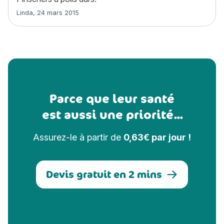
Article rédigé par
Linda
,
24 mars 2015
Parce que leur santé
est aussi une priorité...
Assurez-le à partir de
0,63€ par jour !
Devis gratuit en 2 mins