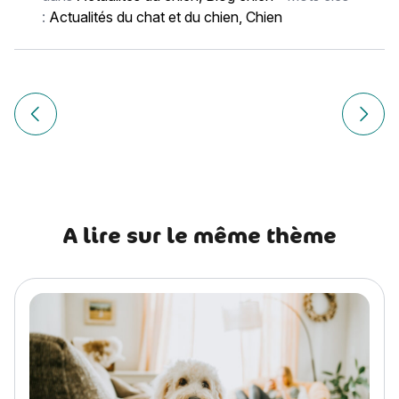
:
Actualités du chat et du chien
,
Chien
Navigation
de
Article précédent Setter irlandais rouge et blanc
Article
l’article
A lire sur le même thème