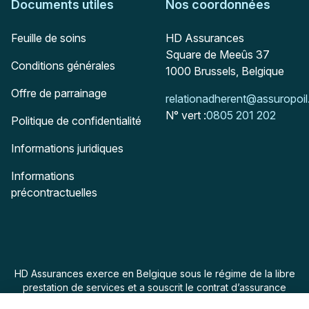
Documents utiles
Nos coordonnées
Adresse postale
Feuille de soins
HD Assurances
Square de Meeûs 37
Conditions générales
1000
Brussels, Belgique
Offre de parrainage
Mail :
relationadherent@assuropoil
N° vert :
0805 201 202
Politique de confidentialité
Informations juridiques
Informations
précontractuelles
HD Assurances exerce en Belgique sous le régime de la libre
prestation de services et a souscrit le contrat d’assurance
“Assur O Poil” auprès de Swiss Life Assurances de Biens dont