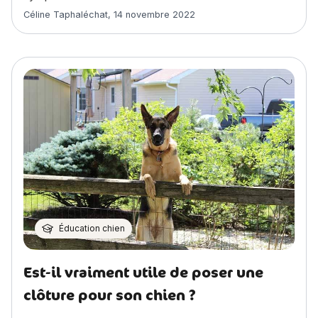
Article rédigé par
Céline Taphaléchat
,
14 novembre 2022
Éducation chien
Est-il vraiment utile de poser une
clôture pour son chien ?