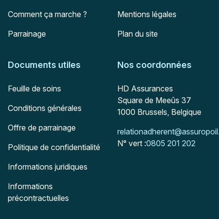
Comment ça marche ?
Mentions légales
Parrainage
Plan du site
Documents utiles
Nos coordonnées
Adresse postale
Feuille de soins
HD Assurances
Square de Meeûs 37
Conditions générales
1000
Brussels, Belgique
Offre de parrainage
Mail :
relationadherent@assuropoil
N° vert :
0805 201 202
Politique de confidentialité
Informations juridiques
Informations
précontractuelles