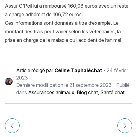
Assur O’Poil lui a remboursé 160,08 euros avec un reste
à charge adhérent de 106,72 euros.
Ces informations sont données à titre d’exemple. Le
montant des frais peut varier selon les vétérinaires, la
prise en charge de la maladie ou l’accident de l’animal
Article rédigé par
Céline Taphaléchat
-
24 février
2023
-
Dernière modification le
21 septembre 2023
- Publié
dans
Assurances animaux
,
Blog chat
,
Santé chat
Navigation
de
Article précédent Comment mettre un harnais à son chien 
Article
l’article