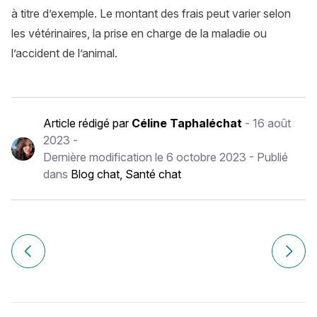
à titre d’exemple. Le montant des frais peut varier selon
les vétérinaires, la prise en charge de la maladie ou
l’accident de l’animal.
Article rédigé par
Céline Taphaléchat
-
16 août
2023
-
Dernière modification le
6 octobre 2023
- Publié
dans
Blog chat
,
Santé chat
Navigation
de
Article précédent La journée internationale du chat noir
Article
l’article