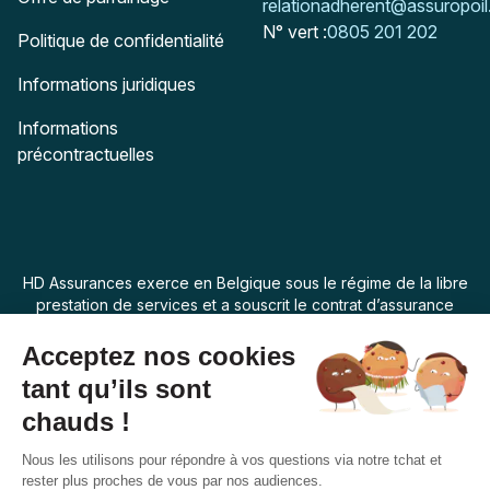
Mail :
relationadherent@assuropoil
N° vert :
0805 201 202
Politique de confidentialité
Informations juridiques
Informations
précontractuelles
HD Assurances exerce en Belgique sous le régime de la libre
prestation de services et a souscrit le contrat d’assurance
“Assur O Poil” auprès de Swiss Life Assurances de Biens dont
le siège social est 7 rue Belgrand, 92300 Levallois Perret,
France. La loi applicable au produit d’assurance est la loi
belge.