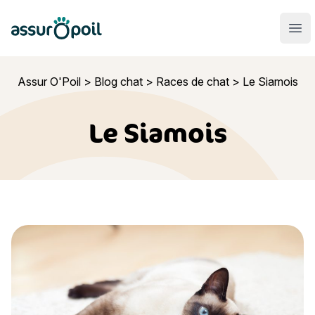
Assur O'Poil
Ouvr
Assur O'Poil
>
Blog chat
>
Races de chat
>
Le Siamois
Le Siamois
Le Siamois