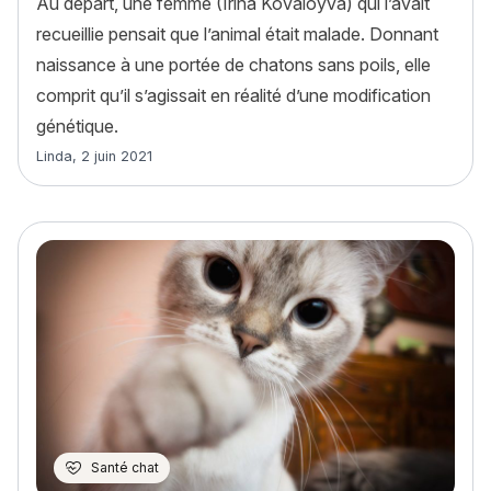
Au départ, une femme (Irina Kovaloyva) qui l’avait
recueillie pensait que l’animal était malade. Donnant
naissance à une portée de chatons sans poils, elle
comprit qu’il s’agissait en réalité d’une modification
génétique.
Article rédigé par
Linda
,
2 juin 2021
Santé chat