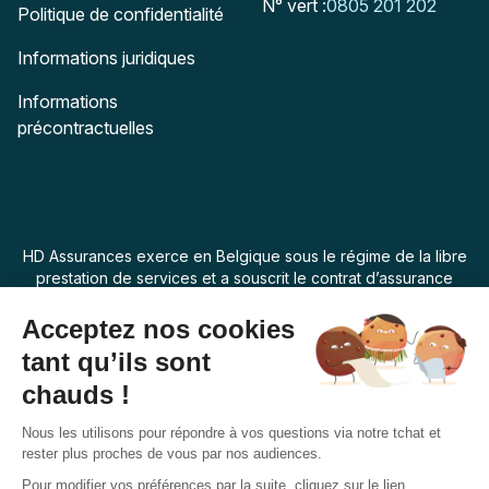
N° vert :
0805 201 202
Politique de confidentialité
Informations juridiques
Informations
précontractuelles
HD Assurances exerce en Belgique sous le régime de la libre
prestation de services et a souscrit le contrat d’assurance
“Assur O Poil” auprès de Swiss Life Assurances de Biens dont
le siège social est 7 rue Belgrand, 92300 Levallois Perret,
France. La loi applicable au produit d’assurance est la loi
belge.
Français