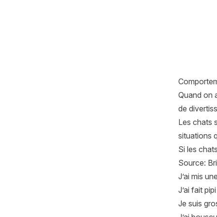
Comporteme
Quand on a
de divertis
Les chats s
situations 
Si les chats
Source:
Br
J’ai mis un
J’ai fait pi
Je suis gro