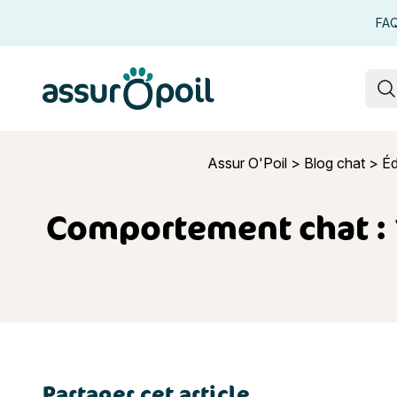
FA
Assur O'Poil
R
Assur O'Poil
>
Blog chat
>
Éd
Comportement chat : 1
Partager cet article
Comportemen