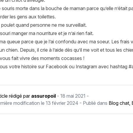
lé un chiot d’aveugle.
e souris morte dans la bouche de maman parce qu’elle n’était p
rder les gens aux toilettes.
u poulet quand personne ne me surveillait.
souri manger ma nourriture et je n’ai rien fait.
ma queue parce que je l’ai confondu avec ma soeur. Les frais 
un chien. Depuis, il crie à l’aide dès qu’il me voit et tous les ch
 vous fait vivre des moments cocasses !
ous votre histoire sur
Facebook
ou
Instagram
avec hashtag #a
ticle rédigé par
assuropoil
-
18 mai 2021
-
rnière modification le
13 février 2024
- Publié dans
Blog chat
,