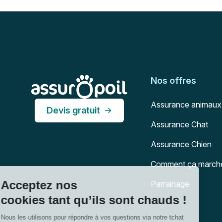
Pied de page
Assur O'Poil
Nos offres
Assurance animaux
Devis gratuit
Assurance Chat
Assurance Chien
Comment ça march
Parrainage