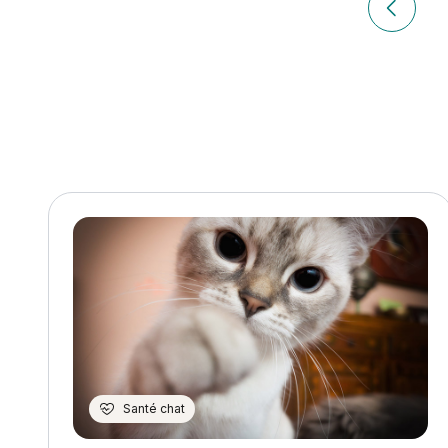
de
Article pr
l’article
Santé chat