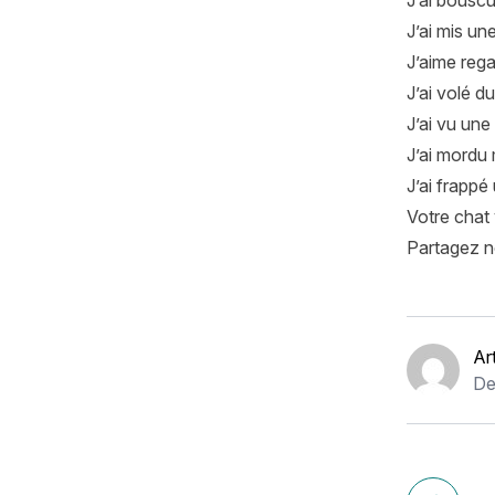
J’ai bouscu
J’ai mis un
J’aime rega
J’ai volé d
J’ai vu une 
J’ai mordu 
J’ai frappé 
Votre chat
Partagez n
Ar
De
Navigation