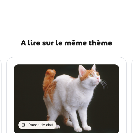
écédent Odorat du chat : les odeurs qui le stimulent et qui l’agr
A lire sur le même thème
Races de chat