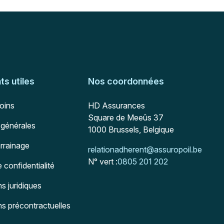
s utiles
Nos coordonnées
Adresse postale
soins
HD Assurances
Square de Meeûs 37
 générales
1000
Brussels, Belgique
arrainage
Mail :
relationadherent@assuropoil.be
N° vert :
0805 201 202
e confidentialité
s juridiques
ns précontractuelles