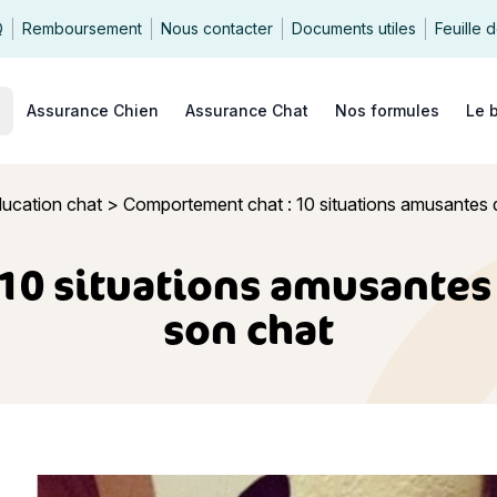
Q
Remboursement
Nous contacter
Documents utiles
Feuille 
echercher
Assurance Chien
Assurance Chat
Nos formules
Le 
ucation chat
>
Comportement chat : 10 situations amusantes q
0 situations amusantes 
son chat
t chat : 10 situations amusantes qu’il faut pardonner à son 