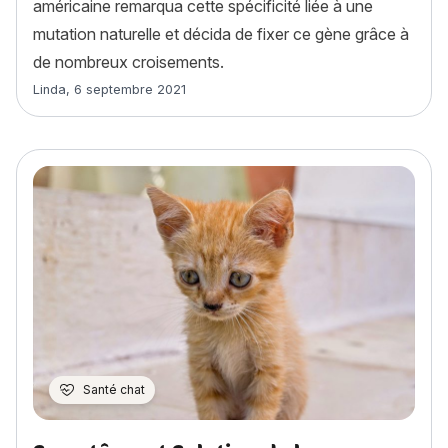
américaine remarqua cette spécificité liée à une
mutation naturelle et décida de fixer ce gène grâce à
de nombreux croisements.
Article rédigé par
Linda
,
6 septembre 2021
Santé chat