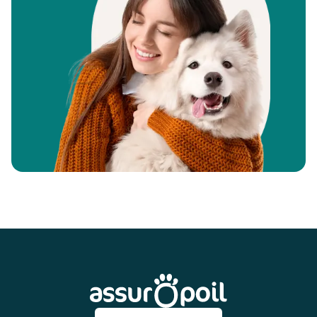
Pied de page
Assur O'Poil