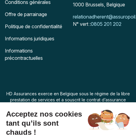
Conditions générales
1000
Brussels, Belgique
Offre de parrainage
Mail :
relationadherent@assuropoil
N° vert :
0805 201 202
Politique de confidentialité
Informations juridiques
Informations
précontractuelles
HD Assurances exerce en Belgique sous le régime de la libre
prestation de services et a souscrit le contrat d’assurance
“Assur O Poil” auprès de Swiss Life Assurances de Biens dont
le siège social est 7 rue Belgrand, 92300 Levallois Perret,
France. La loi applicable au produit d’assurance est la loi
belge.