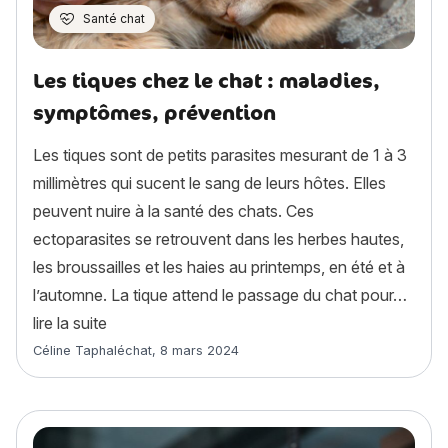
Santé chat
Les tiques chez le chat : maladies,
symptômes, prévention
Les tiques sont de petits parasites mesurant de 1 à 3
millimètres qui sucent le sang de leurs hôtes. Elles
peuvent nuire à la santé des chats. Ces
ectoparasites se retrouvent dans les herbes hautes,
les broussailles et les haies au printemps, en été et à
l’automne. La tique attend le passage du chat pour…
« Les tiques chez le chat : maladies, symptômes
lire la suite
Article rédigé par
Céline Taphaléchat
,
8 mars 2024