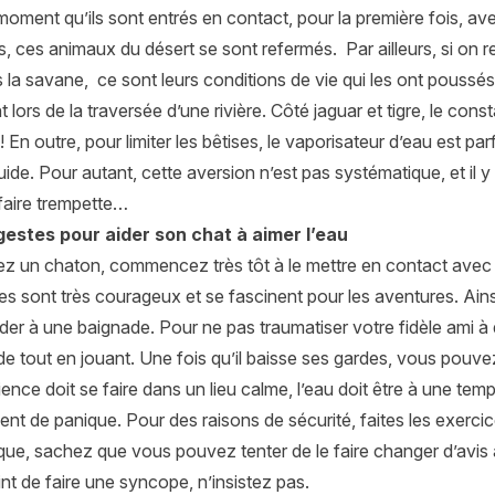
moment qu’ils sont entrés en contact, pour la première fois, a
 ces animaux du désert se sont refermés. Par ailleurs, si on re
 la savane, ce sont leurs conditions de vie qui les ont poussés 
ors de la traversée d’une rivière. Côté jaguar et tigre, le constat
En outre, pour limiter les bêtises, le vaporisateur d’eau est parfo
iquide. Pour autant, cette aversion n’est pas systématique, et i
faire trempette…
gestes pour aider son chat à aimer l’eau
ez un chaton, commencez très tôt à le mettre en contact avec 
es sont très courageux et se fascinent pour les aventures. Ains
r à une baignade. Pour ne pas traumatiser votre fidèle ami à 
ède tout en jouant. Une fois qu’il baisse ses gardes, vous pouvez 
ience doit se faire dans un lieu calme, l’eau doit être à une temp
ent de panique. Pour des raisons de sécurité, faites les exercices
ue, sachez que vous pouvez tenter de le faire changer d’avis
int de faire une syncope, n’insistez pas.