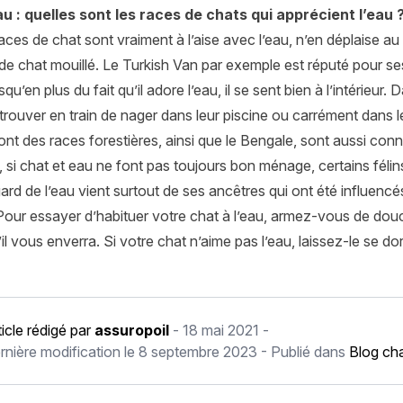
u : quelles sont les races de chats qui apprécient l’eau 
aces de chat sont vraiment à l’aise avec l’eau, n’en déplaise au 
 de chat mouillé. Le
Turkish Van
par exemple est réputé pour ses
qu’en plus du fait qu’il adore l’eau, il se sent bien à l’intérieur.
trouver en train de nager dans leur piscine ou carrément dans le
ont des races forestières, ainsi que le Bengale, sont aussi con
 si chat et eau ne font pas toujours bon ménage, certains félins
gard de l’eau vient surtout de ses ancêtres qui ont été influenc
Pour essayer d’habituer votre chat à l’eau, armez-vous de douc
il vous enverra. Si votre chat n’aime pas l’eau, laissez-le se dore
ticle rédigé par
assuropoil
-
18 mai 2021
-
rnière modification le
8 septembre 2023
- Publié dans
Blog ch