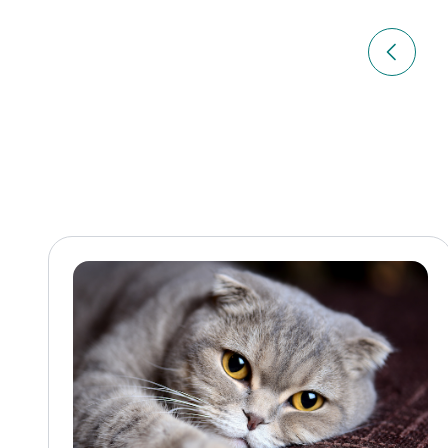
Navigation
de
Article p
l’article