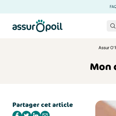
FA
Assur O'Poil
R
Assur O'P
Mon c
Partager cet article
Mon chat a 
Partager sur Facebook
Partager sur Twitter
Partager sur Linkedin
Partager par e-mail