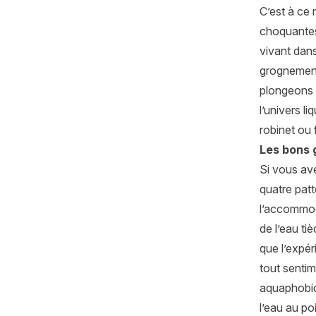
C’est à ce 
choquantes,
vivant dans
grognement l
plongeons ! 
l’univers l
robinet ou 
Les bons 
Si vous av
quatre patt
l’accommode
de l’eau ti
que l’expér
tout sentim
aquaphobiq
l’eau au po