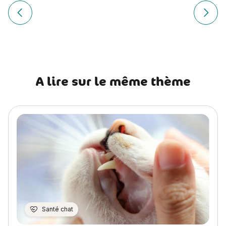
Navigation
de
Article précédent Fabriquer un jouet pour chat : Le serpent
Article
l’article
A lire sur le même thème
Santé chat