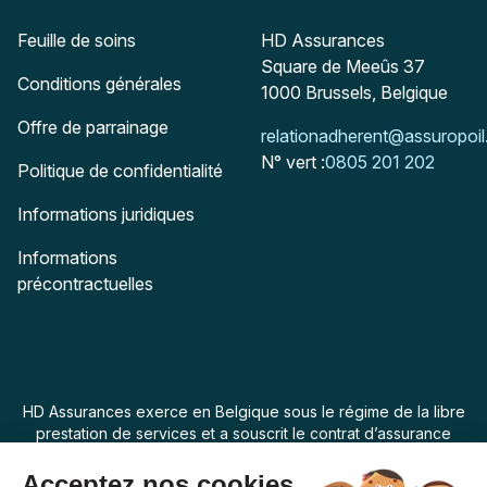
Adresse postale
Feuille de soins
HD Assurances
Square de Meeûs 37
Conditions générales
1000
Brussels, Belgique
Offre de parrainage
Mail :
relationadherent@assuropoil
N° vert :
0805 201 202
Politique de confidentialité
Informations juridiques
Informations
précontractuelles
HD Assurances exerce en Belgique sous le régime de la libre
prestation de services et a souscrit le contrat d’assurance
“Assur O Poil” auprès de Swiss Life Assurances de Biens dont
le siège social est 7 rue Belgrand, 92300 Levallois Perret,