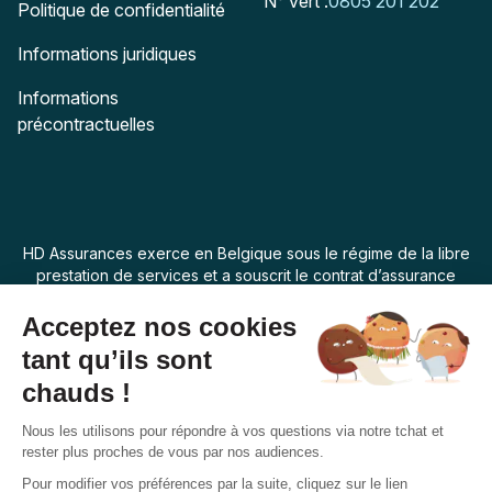
N° vert :
0805 201 202
Politique de confidentialité
Informations juridiques
Informations
précontractuelles
HD Assurances exerce en Belgique sous le régime de la libre
prestation de services et a souscrit le contrat d’assurance
“Assur O Poil” auprès de Swiss Life Assurances de Biens dont
le siège social est 7 rue Belgrand, 92300 Levallois Perret,
France. La loi applicable au produit d’assurance est la loi
belge.
Français