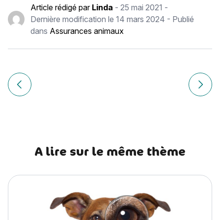
Article rédigé par
Linda
-
25 mai 2021
-
Dernière modification le
14 mars 2024
- Publié
dans
Assurances animaux
Navigation
de
Article précédent Assurance vétérinaire et assurance pou
Article
l’article
A lire sur le même thème