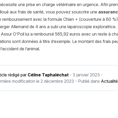
écessite une prise en charge vétérinaire en urgence. Afin pre
alloué aux frais de santé, vous pouvez souscrire une
assuranc
 remboursement avec la formule Chien + (couverture à 60 %)
Berger Allemand de 4 ans a subi une laparoscopie exploratrice.
. Assur O’Poil lui a remboursé 565,92 euros avec un reste à c
tions sont données à titre d’exemple. Le montant des frais peut 
l’accident de l’animal.
ticle rédigé par
Céline Taphaléchat
-
3 janvier 2023
-
rnière modification le
2 décembre 2023
- Publié dans
Actualit
récédent Propreté chiot : comment rendre un chiot propre à la 