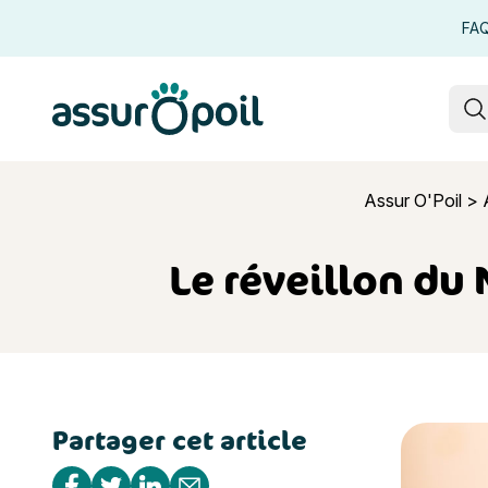
FA
Assur O'Poil
R
Assur O'Poil
>
Le réveillon du
Partager cet article
Le réveill
Partager sur Facebook
Partager sur Twitter
Partager sur Linkedin
Partager par e-mail