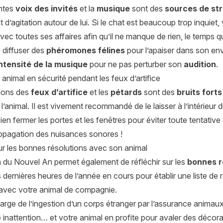
entes
voix des invités
et la
musique
sont des
sources de st
t d’agitation autour de lui. Si le chat est beaucoup trop inquiet
ec toutes ses affaires afin qu’il ne manque de rien, le temps q
 diffuser des
phéromones félines
pour l’apaiser dans son en
intensité de la musique
pour ne pas perturber son
audition
.
animal en sécurité pendant les feux d’artifice
ions des
feux d’artifice
et les
pétards
sont des
bruits forts
 l’animal. Il est vivement recommandé de le laisser à l’intérieur 
en fermer les portes et les fenêtres pour éviter toute tentative 
propagation des nuisances sonores !
ur les bonnes résolutions avec son animal
n du Nouvel An permet également de réfléchir sur les
bonnes r
s dernières heures de l’année en cours pour établir une liste de 
 avec votre animal de compagnie.
arge de l’ingestion d’un corps étranger par l’assurance animau
 inattention… et votre animal en profite pour avaler des décor