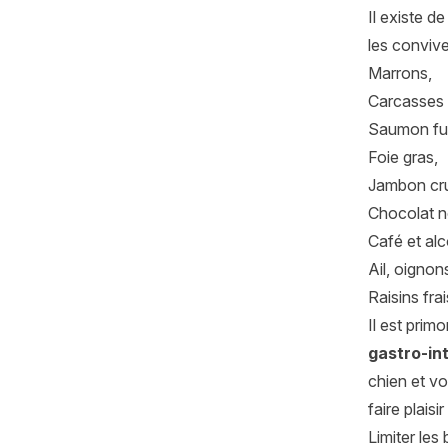
Il existe 
les convive
Marrons,
Carcasses 
Saumon fu
Foie gras,
Jambon cr
Chocolat no
Café et alc
Ail, oignon
Raisins fra
Il est primo
gastro-in
chien et v
faire plais
Limiter les