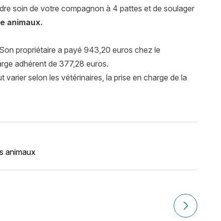
ndre soin de votre compagnon à 4 pattes et de soulager
e animaux
.
 Son propriétaire a payé 943,20 euros chez le
harge adhérent de 377,28 euros.
varier selon les vétérinaires, la prise en charge de la
és animaux
maison ?
Article sui