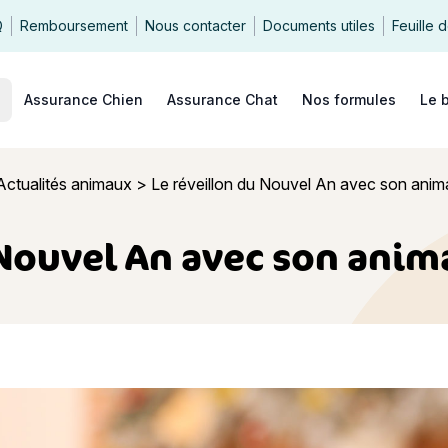
Q
Remboursement
Nous contacter
Documents utiles
Feuille 
echercher
Assurance Chien
Assurance Chat
Nos formules
Le 
Actualités animaux
>
Le réveillon du Nouvel An avec son ani
 Nouvel An avec son ani
on du Nouvel An avec son animal de compagnie