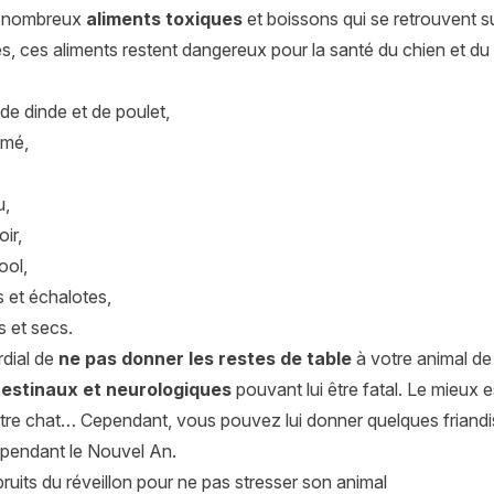
de nombreux
aliments toxiques
et boissons qui se retrouvent s
s, ces aliments restent dangereux pour la santé du chien et du 
de dinde et de poulet,
mé,
u,
ir,
ool,
s et échalotes,
is et secs.
rdial de
ne pas donner les restes de table
à votre animal de
testinaux et neurologiques
pouvant lui être fatal. Le mieux 
otre chat… Cependant, vous pouvez lui donner quelques friandi
ir pendant le Nouvel An.
 bruits du réveillon pour ne pas stresser son animal