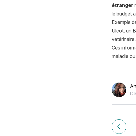
étranger
n
le budget 
Exemple de
Ulcot, un 
vétérinaire
Ces informa
maladie ou 
Ar
De
Navigation
de
Article p