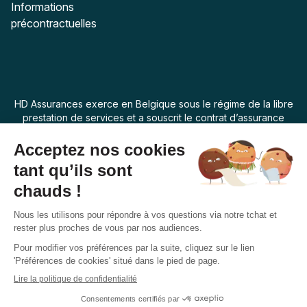
Informations
précontractuelles
HD Assurances exerce en Belgique sous le régime de la libre
prestation de services et a souscrit le contrat d’assurance
“Assur O Poil” auprès de Swiss Life Assurances de Biens dont
le siège social est 7 rue Belgrand, 92300 Levallois Perret,
France. La loi applicable au produit d’assurance est la loi
belge.
Français
Suivez-nous
Facebook
Instagram
Twitter
YouTube
Pinterest
Copyright © 2026
Assur O'Poil
. Tous droits réservés