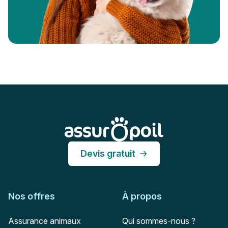
Pied de page
Assur O'Poil
Devis gratuit
Nos offres
À propos
Assurance animaux
Qui sommes-nous ?