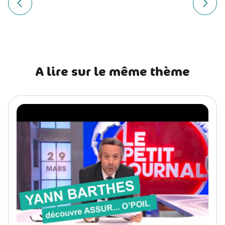
de
Article précédent Coronavirus : Comment bien gérer le co
Article
l’article
A lire sur le même thème